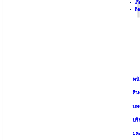
เกี
ติ
หน้
สิน
บท
บร
ผล